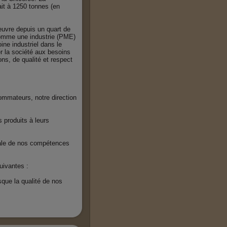
it à 1250 tonnes (en
 œuvre depuis un quart de
mme une industrie (PME)
oine industriel dans le
r la société aux besoins
ns, de qualité et respect
ommateurs, notre direction
 produits à leurs
male de nos compétences
uivantes :
que la qualité de nos