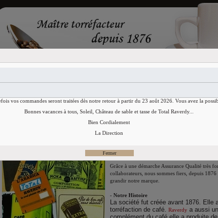
Accueil
Cafés
CHICOREE
efois vos commandes seront traitées dès notre retour à partir du 23 août 2026. Vous avez la possib
Raverdy & Cie
Bonnes vacances à tous, Soleil, Château de sable et tasse de Total Raverdy...
Bien Cordialement
Raverdy
et Compagnies S.A.
La Direction
La maîtrise de la qualité de nos produits et de n
le fondement de notre politique industrielle.
Grâce à une démarche Assurance Qualité très for
collaborateurs, nous sommes fiers, depuis 1876 
grandir notre marque.
- Notre Histoire
La société fut créée avant 1876. Elle 
torréfaction de café.
a aussi un
Raverdy
complément du café elle a produite de