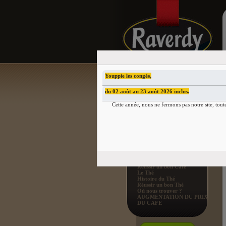
Youppie les congés,
du 02 août au 23 août 2026 inclus.
QUEL CAFÉ AIMEZ-VOUS
?
Cette année, nous ne fermons pas notre site, tout
Faible en Caféine
BON À SAVOIR
Raverdy & Cie
Le Café
Histoire du Café
Réussir un bon Café
Le Thé
Histoire du Thé
Réussir un bon Thé
Où nous trouver ?
AUGMENTATION DU PRIX
DU CAFE