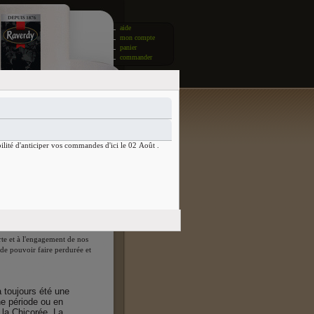
aide
mon compte
panier
commander
ilité d'anticiper vos commandes d'ici le 02 Août .
os processus a toujours constitué
te et à l'engagement de nos
de pouvoir faire perdurée et
a toujours été une
e période ou en
 la Chicorée. La