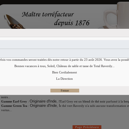
Accueil
Cafés
CHICOREE
efois vos commandes seront traitées dès notre retour à partir du 23 août 2026. Vous avez la possib
Gamme de Thés Raverdy
Bonnes vacances à tous, Soleil, Château de sable et tasse de Total Raverdy...
Bien Cordialement
Thés issus du commerce equitable
"Max Havelaar"
La Direction
Les thés Raverdy s’inspire tous de l’origine du thé, comme breuvage subtile venu d’Asie. I
d’exotisme au moment de sa dégustation.
ce thé est un mélange
Gamme Breakfast
: Originaire d'inde,
de thés de Ceylan, Darjeelin
Gamme Darjeeling
:
Originaire d'Inde,
le
thé Darjeeling
a traditionnellement été le thé
noirs
...
Originaire d'Inde,
Gamme Earl Grey
:
l'
Earl Grey
est un
blend
de
thé noir
parfumé à la
ber
Originaire d'Inde, l
Gamme Green Tea
:
e thé vert Raverdy n'a subi aucune transformation et
vertus...