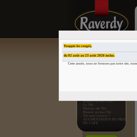
Youppie les congés,
du 02 août au 23 août 2026 inclus.
QUEL CAFÉ AIMEZ-VOUS
?
Cette année, nous ne fermons pas notre site, tout
Faible en Caféine
BON À SAVOIR
Raverdy & Cie
Le Café
Histoire du Café
Réussir un bon Café
Le Thé
Histoire du Thé
Réussir un bon Thé
Où nous trouver ?
AUGMENTATION DU PRIX
DU CAFE