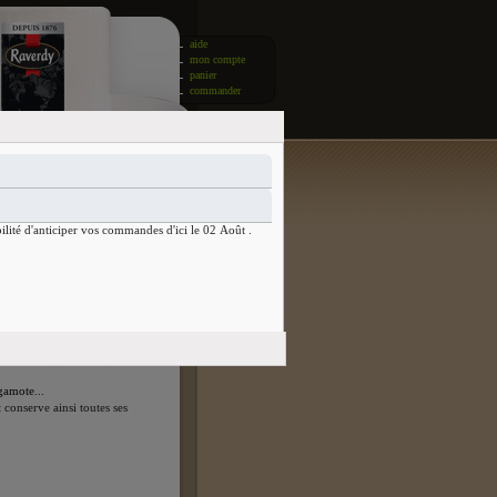
aide
mon compte
panier
commander
ilité d'anticiper vos commandes d'ici le 02 Août .
l vous donnera sa touche
g et d'Assam...
 le plus prisé de tous les
thés
gamote
...
 conserve ainsi toutes ses