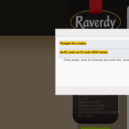
Youppie les congés,
du 02 août au 23 août 2026 inclus.
QUEL CAFÉ AIMEZ-VOUS
?
Cette année, nous ne fermons pas notre site, tout
Faible en Caféine
BON À SAVOIR
Raverdy & Cie
Le Café
Histoire du Café
Réussir un bon Café
Le Thé
Histoire du Thé
Réussir un bon Thé
Où nous trouver ?
AUGMENTATION DU PRIX
DU CAFE