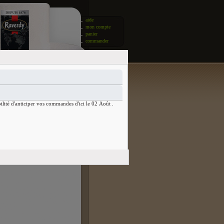
aide
mon compte
panier
commander
ilité d'anticiper vos commandes d'ici le 02 Août .